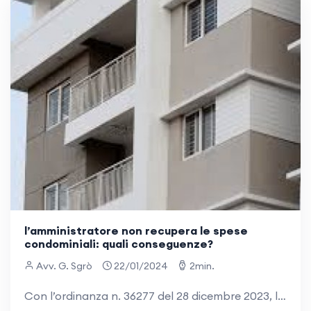
l’amministratore non recupera le spese
condominiali: quali conseguenze?
Avv. G. Sgrò
22/01/2024
2min.
Con l’ordinanza n. 36277 del 28 dicembre 2023, la Suprema Corte ha precisato che è tenuto a risarcire il condominio l’amministratore che non agisce contro i condòmini morosi per il recupero delle spese condominiali. IL CASO Tizio citava in giudizio