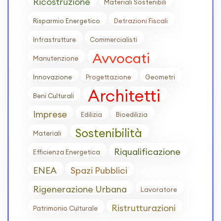
Ricostruzione
Materiali Sostenibili
Risparmio Energetico
Detrazioni Fiscali
Infrastrutture
Commercialisti
Avvocati
Manutenzione
Innovazione
Progettazione
Geometri
Architetti
Beni Culturali
Imprese
Edilizia
Bioedilizia
Sostenibilità
Materiali
Riqualificazione
Efficienza Energetica
ENEA
Spazi Pubblici
Rigenerazione Urbana
Lavoratore
Ristrutturazioni
Patrimonio Culturale