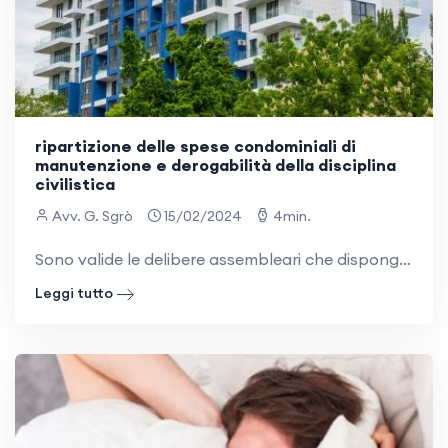
ripartizione delle spese condominiali di
manutenzione e derogabilità della disciplina
civilistica
Avv. G. Sgrò
15/02/2024
4min.
Sono valide le delibere assembleari che dispongono una differente partecipazione dei condòmini alle spese del condominio, in deroga alla normativa di riparto delle spese di cui all’art. 1123 c.c., e che si pongono in esecuzione del regolamento
Leggi tutto