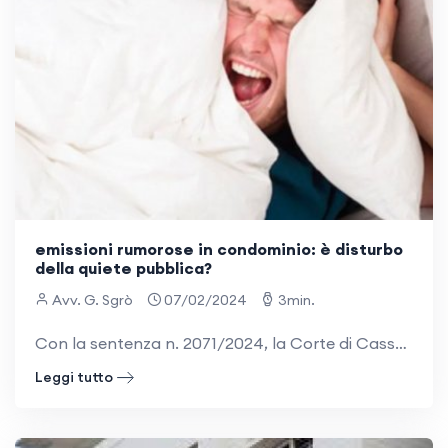
emissioni rumorose in condominio: è disturbo
della quiete pubblica?
Avv. G. Sgrò
07/02/2024
3min.
Con la sentenza n. 2071/2024, la Corte di Cassazione, pronunciandosi in tema di rumori molesti in condominio, ha precisato in quali casi ciò configura il reato di disturbo della quiete pubblica. IL CASO Il Tribunale condannava Sempronio e Mevia alla
Leggi tutto