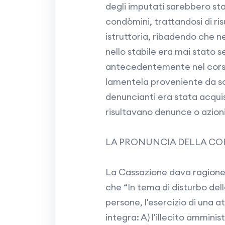
degli imputati sarebbero sta
condòmini, trattandosi di ri
istruttoria, ribadendo che n
nello stabile era mai stato s
antecedentemente nel corso 
lamentela proveniente da so
denuncianti era stata acquis
risultavano denunce o azioni 
LA PRONUNCIA DELLA COR
La Cassazione dava ragione
che “In tema di disturbo dell
persone, l'esercizio di una a
integra: A) l'illecito amminis