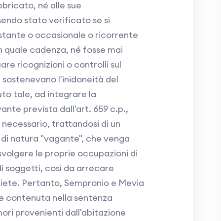
bbricato, né alle sue
endo stato verificato se si
stante o occasionale o ricorrente
on quale cadenza, né fosse mai
re ricognizioni o controlli sul
i sostenevano l'inidoneità del
to tale, ad integrare la
nte prevista dall'art. 659 c.p.,
 necessario, trattandosi di un
i di natura "vagante", che venga
a svolgere le proprie occupazioni di
i soggetti, così da arrecare
iete. Pertanto, Sempronio e Mevia
e contenuta nella sentenza
ri provenienti dall'abitazione