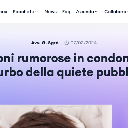
rsi
Pacchetti
News
Faq
Azienda
Collabora
Avv. G. Sgrò
07/02/2024
oni rumorose in condom
urbo della quiete pubb