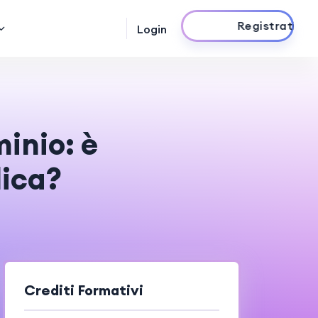
Registrati ora
Login
inio: è
lica?
Crediti Formativi