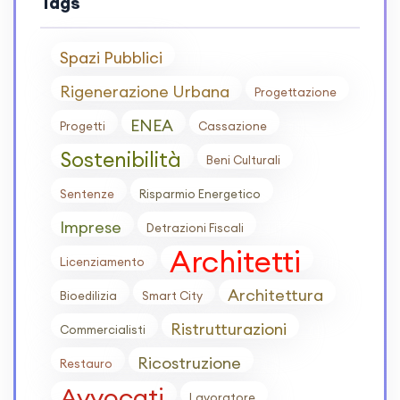
Tags
Spazi Pubblici
Rigenerazione Urbana
Progettazione
ENEA
Progetti
Cassazione
Sostenibilità
Beni Culturali
Sentenze
Risparmio Energetico
Imprese
Detrazioni Fiscali
Architetti
Licenziamento
Architettura
Bioedilizia
Smart City
Ristrutturazioni
Commercialisti
Ricostruzione
Restauro
Avvocati
Lavoratore