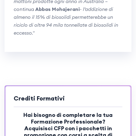
mattoni prodotte ogni anno in Australia
–
continua
Abbas Mohajerani
-
l’addizione di
almeno il 15% di biosolidi permetterebbe un
riciclo di oltre 94 mila tonnellate di biosolidi in
eccesso."
Crediti Formativi
Hai bisogno di completare la tua
Formazione Professionale?
Acquisisci
CFP
con i pacchetti in
promozione con corsi a scelta di