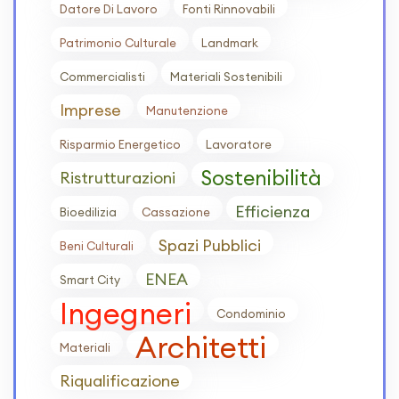
Datore Di Lavoro
Fonti Rinnovabili
Patrimonio Culturale
Landmark
Commercialisti
Materiali Sostenibili
Imprese
Manutenzione
Risparmio Energetico
Lavoratore
Sostenibilità
Ristrutturazioni
Efficienza
Bioedilizia
Cassazione
Spazi Pubblici
Beni Culturali
ENEA
Smart City
Ingegneri
Condominio
Architetti
Materiali
Riqualificazione