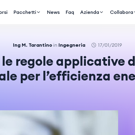
rsi
Pacchetti
News
Faq
Azienda
Collabora
Ing M. Tarantino
in
Ingegneria
17/01/2019
o le regole applicative 
le per l’efficienza en