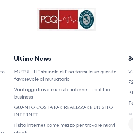
Ultime News
S
nte
MUTUI - Il Tribunale di Pisa formula un quesito
Vi
favorevole al mutuatario
72
Vantaggi di avere un sito internet per il tuo
P.
business
T
QUANTO COSTA FAR REALIZZARE UN SITO
Em
INTERNET
Il sito internet come mezzo per trovare nuovi
ca
clienti