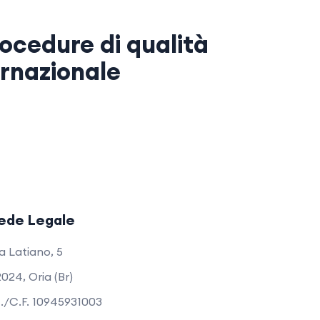
ocedure di qualità
ernazionale
ede Legale
a Latiano, 5
024, Oria (Br)
I./C.F. 10945931003