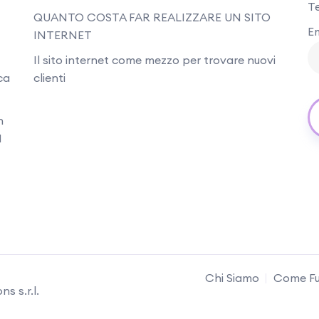
T
QUANTO COSTA FAR REALIZZARE UN SITO
Em
INTERNET
Il sito internet come mezzo per trovare nuovi
ca
clienti
n
I
Chi Siamo
Come Fu
s s.r.l.