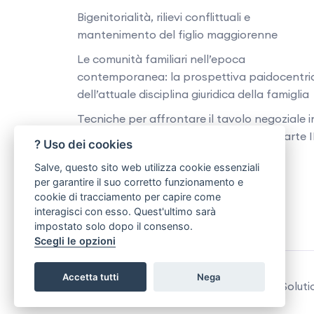
Bigenitorialità, rilievi conflittuali e
mantenimento del figlio maggiorenne
Le comunità familiari nell’epoca
contemporanea: la prospettiva paidocentri
dell’attuale disciplina giuridica della famiglia
Tecniche per affrontare il tavolo negoziale i
mediazione e negoziazione assistita - Parte I
? Uso dei cookies
Strategie difensive in mediazione e
Salve, questo sito web utilizza cookie essenziali
negoziazione assistita - Parte I
per garantire il suo corretto funzionamento e
cookie di tracciamento per capire come
interagisci con esso. Quest'ultimo sarà
impostato solo dopo il consenso.
Scegli le opzioni
Accetta tutti
Nega
Copyright © 2026 | Cesynt Advanced Solution