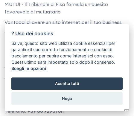
MUTUI - Il Tribunale di Pisa formula un quesito
favorevole al mutuatario
Vantaggi di avere un sito internet per il tuo business
QUANTO COSTA FAR REALIZZARE UN SITO
? Uso dei cookies
INTERNET
Salve, questo sito web utilizza cookie essenziali per
garantire il suo corretto funzionamento e cookie di
Il sito internet come mezzo per trovare nuovi clienti
tracciamento per capire come interagisci con esso.
Quest'ultimo sarà impostato solo dopo il consenso.
Sede Legale
Scegli le opzioni
Via Latiano, 5
Accetta tutti
72024, Oria (Br)
Nega
P.I./C.F. 10945931003
Telefono:
+39 06 92937611
Email:
info@formazioneprofessionista.it