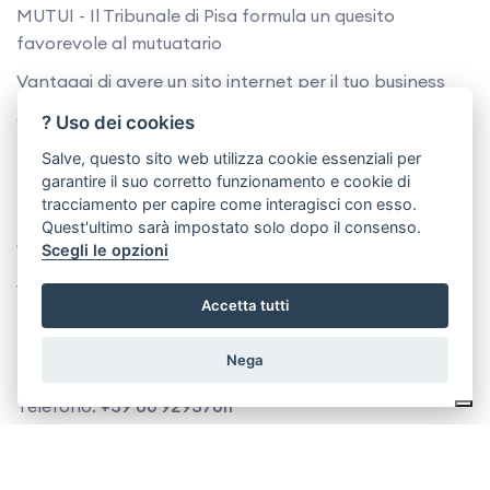
MUTUI - Il Tribunale di Pisa formula un quesito
favorevole al mutuatario
Vantaggi di avere un sito internet per il tuo business
QUANTO COSTA FAR REALIZZARE UN SITO
? Uso dei cookies
INTERNET
Salve, questo sito web utilizza cookie essenziali per
garantire il suo corretto funzionamento e cookie di
Il sito internet come mezzo per trovare nuovi clienti
tracciamento per capire come interagisci con esso.
Quest'ultimo sarà impostato solo dopo il consenso.
Sede Legale
Scegli le opzioni
Via Latiano, 5
Accetta tutti
72024, Oria (Br)
Nega
P.I./C.F. 10945931003
Telefono:
+39 06 92937611
Email:
info@formazioneprofessionista.it