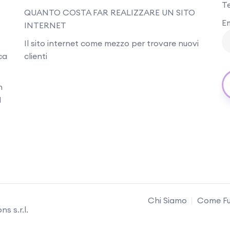
T
QUANTO COSTA FAR REALIZZARE UN SITO
Em
INTERNET
Il sito internet come mezzo per trovare nuovi
ca
clienti
n
I
Chi Siamo
Come Fu
s s.r.l.