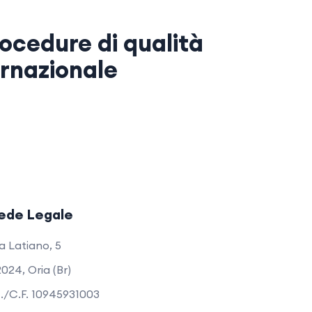
ocedure di qualità
ernazionale
ede Legale
a Latiano, 5
024, Oria (Br)
I./C.F. 10945931003