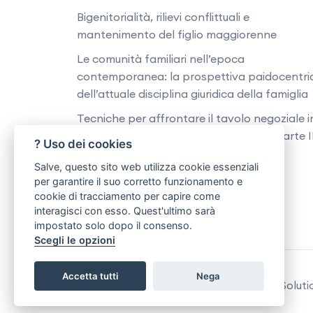
Bigenitorialità, rilievi conflittuali e
mantenimento del figlio maggiorenne
Le comunità familiari nell’epoca
contemporanea: la prospettiva paidocentri
dell’attuale disciplina giuridica della famiglia
Tecniche per affrontare il tavolo negoziale i
mediazione e negoziazione assistita - Parte I
? Uso dei cookies
Strategie difensive in mediazione e
Salve, questo sito web utilizza cookie essenziali
negoziazione assistita - Parte I
per garantire il suo corretto funzionamento e
cookie di tracciamento per capire come
interagisci con esso. Quest'ultimo sarà
impostato solo dopo il consenso.
Scegli le opzioni
Accetta tutti
Nega
Copyright © 2026 | Cesynt Advanced Solution