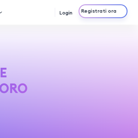
Registrati ora
Login
E
VORO