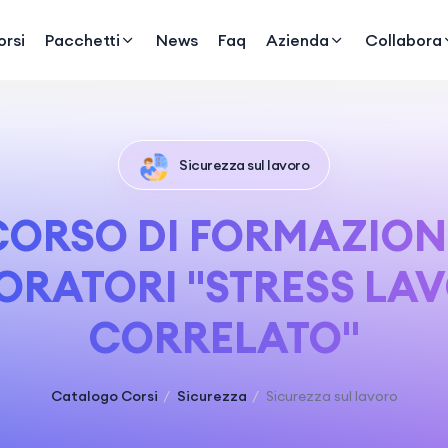
rsi
Pacchetti
News
Faq
Azienda
Collabora
Sicurezza sul lavoro
CORSO DI FORMAZION
ORATORI "STRESS LA
CORRELATO"
Catalogo Corsi
Sicurezza
Sicurezza sul lavoro