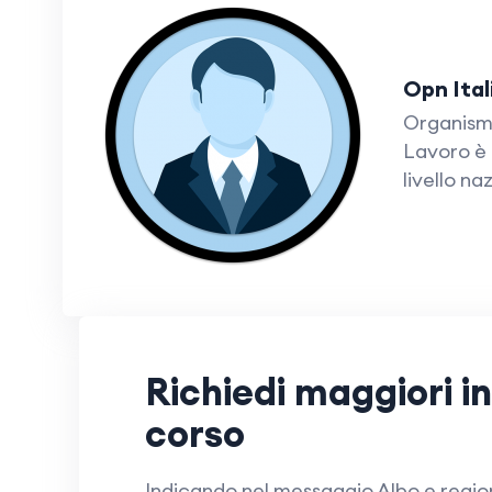
Opn Ital
Organismo
Lavoro è 
livello naz
Richiedi maggiori i
corso
Indicando nel messaggio Albo e regi